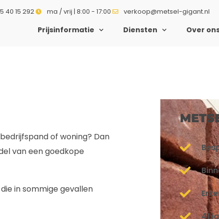
5 40 15 292
ma / vrij | 8:00 - 17:00
verkoop@metsel-gigant.nl
Prijsinformatie
Diensten
Over on
METS
w bedrijfspand of woning? Dan
Bes
iddel van een goedkope
Binn
s die in sommige gevallen
Erk
41 j