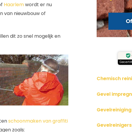
of
Haarlem
wordt er nu
en van nieuwbouw of
Of
llen dit zo snel mogelijk en
Gecertif
Chemisch rein
Gevel impreg
Gevelreiniging
aten
schoonmaken van graffiti
Gevelreinigers
agen zoals: