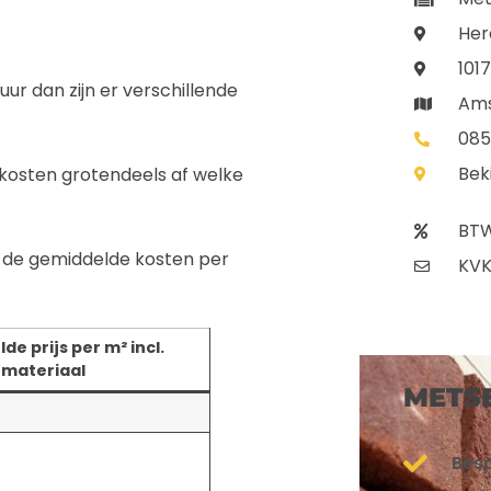
Her
101
uur dan zijn er verschillende
Am
085
Bek
 kosten grotendeels af welke
BTW
 de gemiddelde kosten per
KVK
e prijs per m² incl.
materiaal
METS
Bes