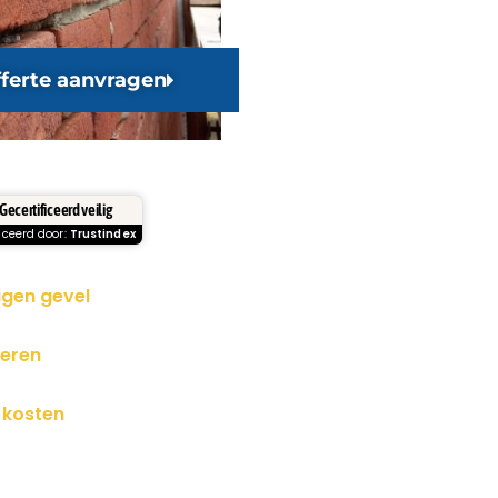
ferte aanvragen
Gecertificeerd veilig
iceerd door:
Trustindex
igen gevel
neren
 kosten