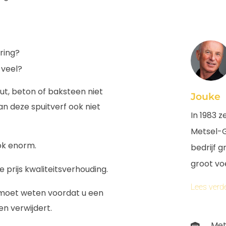
ering?
 veel?
out, beton of baksteen niet
Jouke
n deze spuitverf ook niet
In 1983 
Metsel-G
ok enorm.
bedrijf g
groot vo
 prijs kwaliteitsverhouding.
Lees verd
en moet weten voordat u een
en verwijdert.
Met