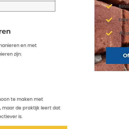
Binn
Erk
ren
41 j
 manieren en met
eren zijn:
Of
choon te maken met
, maar de praktijk leert dat
ctiever is.