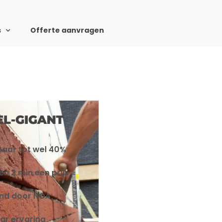
s
Offerte aanvragen
EL-GIGANT
paar tot wel 40%
en 2 min een prijs
end door NOA
aar ervaring