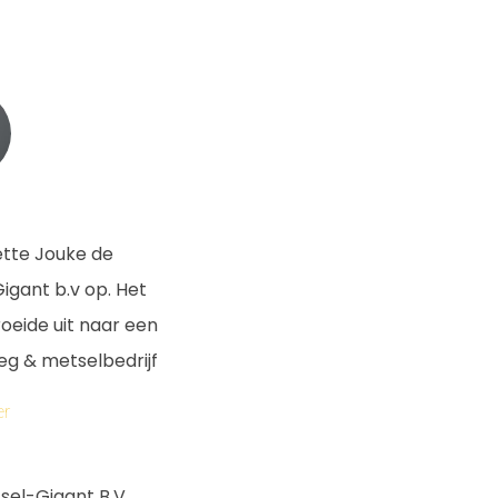
zette Jouke de
igant b.v op. Het
roeide uit naar een
eg & metselbedrijf
er
sel-Gigant B.V.