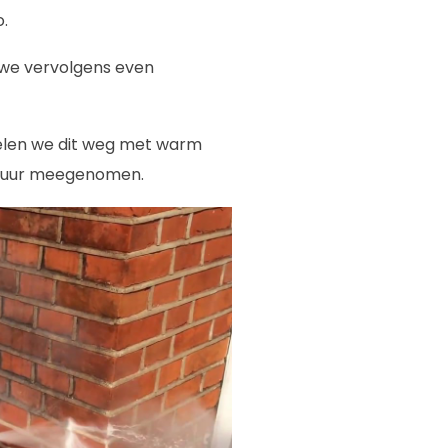
o.
n we vervolgens even
elen we dit weg met warm
e muur meegenomen.