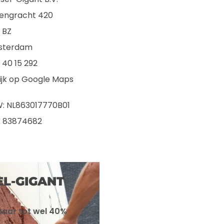
engracht 420
7 BZ
sterdam
 40 15 292
ijk op Google Maps
: NL863017770B01
 83874682
EL-GIGANT
paar tot wel 40%