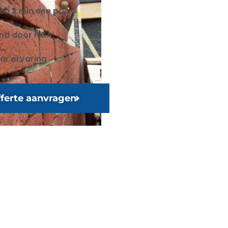
en 2 min een prijs
end door NOA
aar ervaring
ferte aanvragen