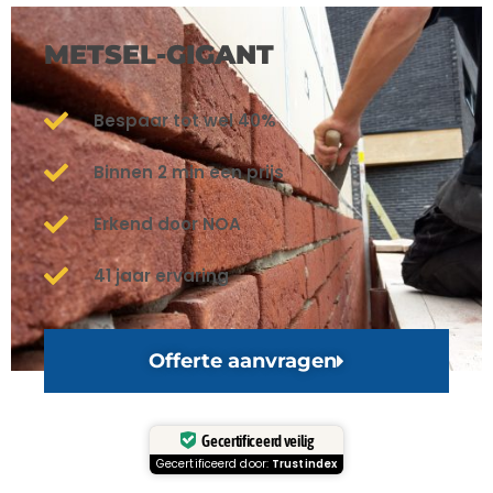
METSEL-GIGANT
Bespaar tot wel 40%
Binnen 2 min een prijs
Erkend door NOA
41 jaar ervaring
Offerte aanvragen
Gecertificeerd veilig
Gecertificeerd door:
Trustindex