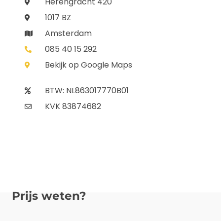
Herengracht 420
1017 BZ
Amsterdam
085 40 15 292
Bekijk op Google Maps
BTW: NL863017770B01
KVK 83874682
Prijs weten?